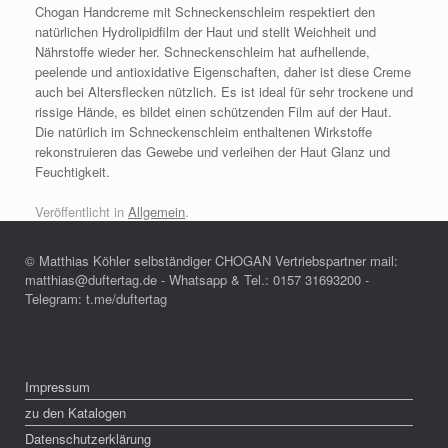
Chogan Handcreme mit Schneckenschleim respektiert den
natürlichen Hydrolipidfilm der Haut und stellt Weichheit und
Nährstoffe wieder her. Schneckenschleim hat aufhellende,
peelende und antioxidative Eigenschaften, daher ist diese Creme
auch bei Altersflecken nützlich. Es ist ideal für sehr trockene und
rissige Hände, es bildet einen schützenden Film auf der Haut.
Die natürlich im Schneckenschleim enthaltenen Wirkstoffe
rekonstruieren das Gewebe und verleihen der Haut Glanz und
Feuchtigkeit.
Veröffentlicht in
Allgemein
.
© Matthias Köhler selbständiger CHOGAN Vertriebspartner mail:
matthias@duftertag.de - Whatsapp & Tel.: 0157 31693200 -
Telegram: t.me/duftertag
Impressum
zu den Katalogen
Datenschutzerklärung