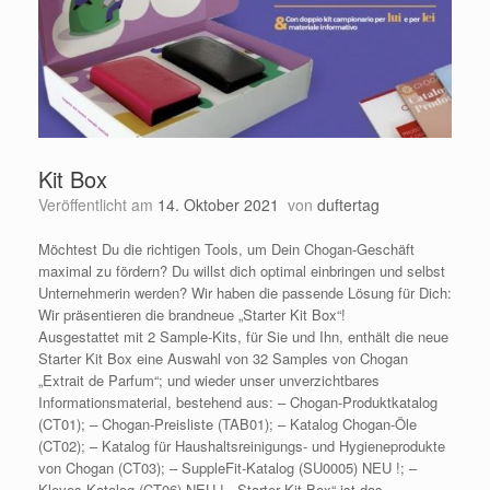
Kit Box
Veröffentlicht am
14. Oktober 2021
von
duftertag
Möchtest Du die richtigen Tools, um Dein Chogan-Geschäft
maximal zu fördern? Du willst dich optimal einbringen und selbst
Unternehmerin werden? Wir haben die passende Lösung für Dich:
Wir präsentieren die brandneue „Starter Kit Box“!
Ausgestattet mit 2 Sample-Kits, für Sie und Ihn, enthält die neue
Starter Kit Box eine Auswahl von 32 Samples von Chogan
„Extrait de Parfum“; und wieder unser unverzichtbares
Informationsmaterial, bestehend aus: – Chogan-Produktkatalog
(CT01); – Chogan-Preisliste (TAB01); – Katalog Chogan-Öle
(CT02); – Katalog für Haushaltsreinigungs- und Hygieneprodukte
von Chogan (CT03); – SuppleFit-Katalog (SU0005) NEU !; –
Kleyes Katalog (CT06) NEU !. „Starter Kit Box“ ist das