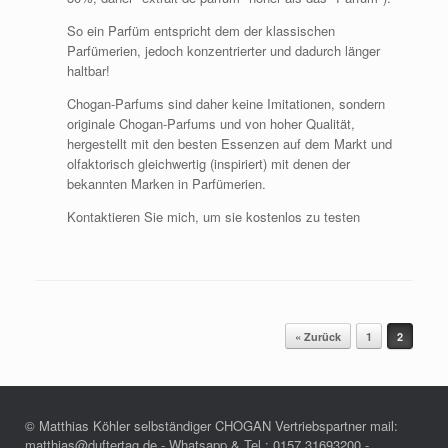
So ein Parfüm entspricht dem der klassischen
Parfümerien, jedoch konzentrierter und dadurch länger
haltbar!
Chogan-Parfums sind daher keine Imitationen, sondern
originale Chogan-Parfums und von hoher Qualität,
hergestellt mit den besten Essenzen auf dem Markt und
olfaktorisch gleichwertig (inspiriert) mit denen der
bekannten Marken in Parfümerien.
Kontaktieren Sie mich, um sie kostenlos zu testen
Beitragsnavigation
« Zurück
1
2
© Matthias Köhler selbständiger CHOGAN Vertriebspartner mail:
matthias@duftertag.de - Whatsapp & Tel.: 0157 31693200 -