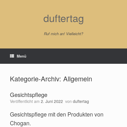
Zum
Inhalt
springen
duftertag
Ruf mich an! Vielleicht?
Menü
Kategorie-Archiv:
Allgemein
Gesichtspflege
Veröffentlicht am
2. Juni 2022
von
duftertag
Gesichtspflege mit den Produkten von
Chogan.